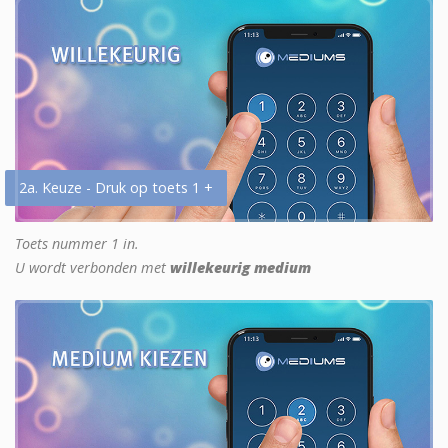
2a. Keuze - Druk op toets 1 +
Toets nummer 1 in.
U wordt verbonden met
willekeurig medium