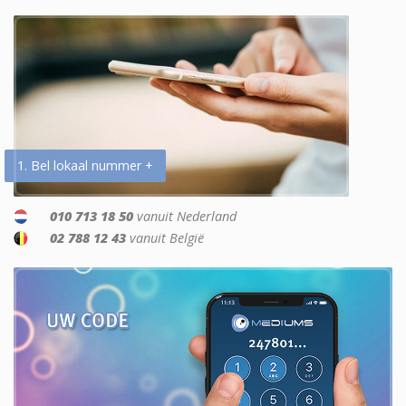
1. Bel lokaal nummer +
010 713 18 50
vanuit Nederland
02 788 12 43
vanuit België