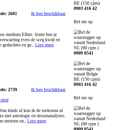
BE
(150 cpm)
0903 416 42
ode: 2681
Ik ben beschikbaar
Bel me op
en medium Ellize. Soms ben je
 verwarring even de weg kwijt en
 je gedachtes en ge..
Lees meer
NL
(90 cpm )
0909 0541
BE
(150 cpm)
0903 416 42
ode: 2739
Ik ben beschikbaar
Bel me op
strid
Van kinds af kon ik de toekomst al
jks met astrologie en droomanalyses.
an mensen en..
Lees meer
NL
(90 cpm )
0909 0541