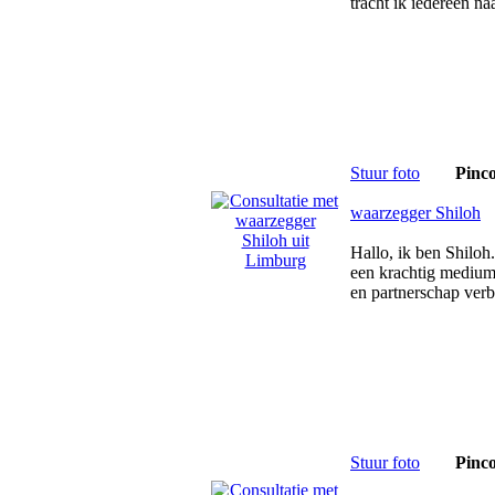
tracht ik iedereen na
Stuur foto
Pinc
waarzegger Shiloh
Hallo, ik ben Shilo
een krachtig medium 
en partnerschap ver
Stuur foto
Pinc