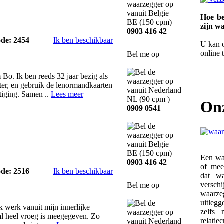
Hoe be
BE
(150 cpm)
zijn w
0903 416 42
ode: 2454
Ik ben beschikbaar
U kan 
online 
Bel me op
Bo. Ik ben reeds 32 jaar bezig als
ter, en gebruik de lenormandkaarten
stiging. Samen ..
Lees meer
NL
(90 cpm )
On
0909 0541
BE
(150 cpm)
Een wa
0903 416 42
of mee
ode: 2516
Ik ben beschikbaar
dat wa
versch
Bel me op
waarz
uitleg
k werk vanuit mijn innerlijke
zelfs
e al heel vroeg is meegegeven. Zo
relati