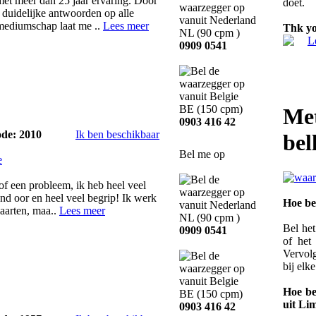
et meer dan 25 jaar ervaring. Door
doet.
u duidelijke antwoorden op alle
mediumschap laat me ..
Lees meer
Thk yo
NL
(90 cpm )
0909 0541
BE
(150 cpm)
Met
0903 416 42
ode: 2010
Ik ben beschikbaar
bel
Bel me op
e
 of een probleem, ik heb heel veel
end oor en heel veel begrip! Ik werk
Hoe be
aarten, maa..
Lees meer
NL
(90 cpm )
Bel he
0909 0541
of he
Vervolg
bij elk
Hoe be
BE
(150 cpm)
uit Li
0903 416 42