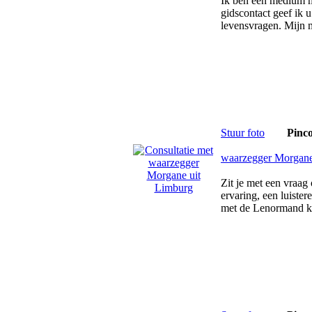
Ik ben een medium m
gidscontact geef ik 
levensvragen. Mijn 
Stuur foto
Pinc
waarzegger Morgan
Zit je met een vraag
ervaring, een luister
met de Lenormand k