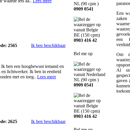
ar waarde iets aa..
Lees meer
parano
NL
(90 cpm )
0909 0541
Een wa
zaken 
waarn
waarze
gevoele
BE
(150 cpm)
een f
0903 416 42
verduid
ode: 2565
Ik ben beschikbaar
Bel me op
Om de
waarze
opspor
h. Ik ben een hoogbewust iemand en
Al on
en lichtwerker. Ik ben in eenheid
gespec
bonden met en toeg..
Lees meer
NL
(90 cpm )
gaven z
0909 0541
kunne
toekom
BE
(150 cpm)
0903 416 42
ode: 2625
Ik ben beschikbaar
Bel me op