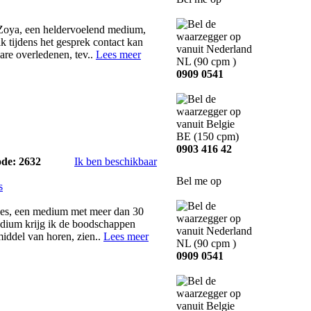
Zoya, een heldervoelend medium,
ik tijdens het gesprek contact kan
are overledenen, tev..
Lees meer
NL
(90 cpm )
0909 0541
BE
(150 cpm)
0903 416 42
ode: 2632
Ik ben beschikbaar
Bel me op
s
nes, een medium met meer dan 30
edium krijg ik de boodschappen
 middel van horen, zien..
Lees meer
NL
(90 cpm )
0909 0541