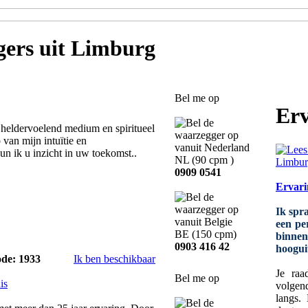
gers
uit Limburg
Bel me op
Erv
heldervoelend medium en spiritueel
 van mijn intuïtie en
n ik u inzicht in uw toekomst..
NL
(90 cpm )
0909 0541
Ervari
Ik spr
een pe
BE
(150 cpm)
binne
0903 416 42
hoogui
ode: 1933
Ik ben beschikbaar
Je raa
Bel me op
is
volgen
langs.