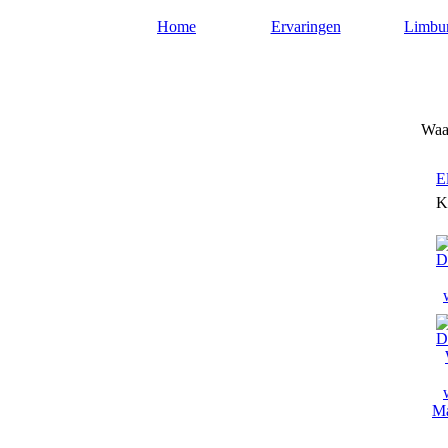
Home
Ervaringen
Limbu
Waarzeggerslimburg.nl
Waar
E
K
Ma