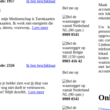
ode: 1957
Ik ben beschikbaar
Maak 
Bel me op
account
e
een lo
rekeni
 mijn Mediumschap is Tarotkaarten
aarten. Ik werk met energieën die
Uw kr
, dieren, voorwerp..
Lees meer
NL
(90 cpm )
persoo
0909 0541
opgewa
om con
Limb
telefoo
lokaal
BE
(150 cpm)
koste
0903 416 42
waarze
ode: 2326
Ik ben beschikbaar
met he
account
Bel me op
p je helder zien wat jij diep van
 nog niet durft te vertrouwen.
t? Blijft dezelfd..
Lees meer
NL
(90 cpm )
On
0909 0541