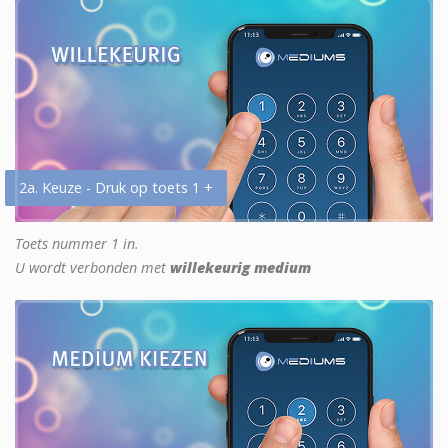
2a. Keuze - Druk op toets 1 +
Toets nummer 1 in.
U wordt verbonden met
willekeurig medium