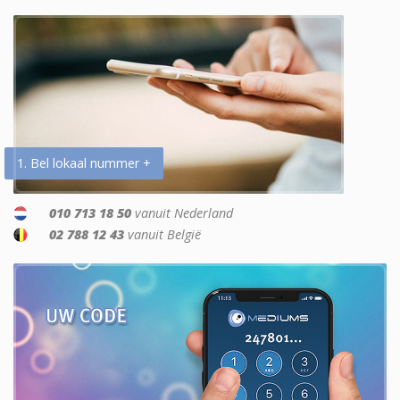
1. Bel lokaal nummer +
010 713 18 50
vanuit Nederland
02 788 12 43
vanuit België