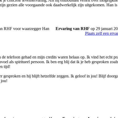
k je concrete levenservaring. Als hij enthousiast vertelt over mogeljjkhe
e zijn gezien alle voorgaande ook daadwerkelijk zijn uitgekomen. Han is
Ervaring van RHF
op 29 januari 2
Plaats zelf een erva
n de telefoon gehad en mijn credits waren helaas op. Ik vind het echt pra
aanvoel als spiritueel persoon. Ik ben erg blij dat ik je heb gesproken zoa
n tijd!
 gesproken en hij blijft hetzelfde zeggen. Ik geloof in jou! Blijf door
 jou!