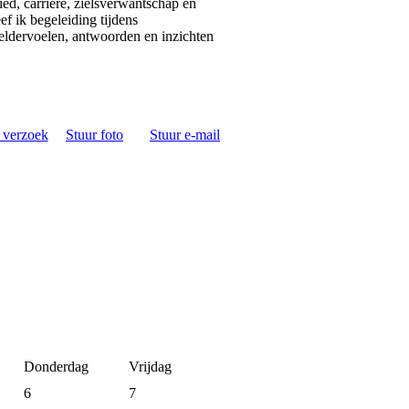
ed, carriere, zielsverwantschap en
ef ik begeleiding tijdens
heldervoelen, antwoorden en inzichten
s verzoek
Stuur foto
Stuur e-mail
Donderdag
Vrijdag
6
7