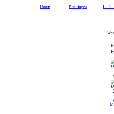
Home
Ervaringen
Limbu
Waarzeggerslimburg.nl
Waar
E
K
Ma