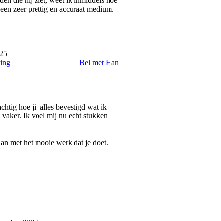
den die hij ziet, weet ik inmiddels hoe
 een zeer prettig en accuraat medium.
025
ring
Bel met Han
chtig hoe jij alles bevestigd wat ik
ls vaker. Ik voel mij nu echt stukken
gaan met het mooie werk dat je doet.