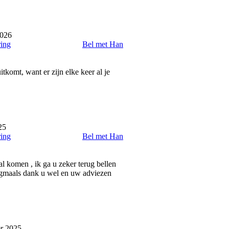
2026
ring
Bel met Han
tkomt, want er zijn elke keer al je
25
ring
Bel met Han
al komen , ik ga u zeker terug bellen
Nogmaals dank u wel en uw adviezen
r 2025