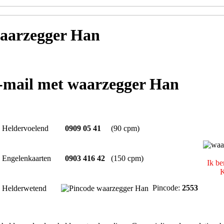
aarzegger Han
e-mail met waarzegger Han
Heldervoelend
0909 05 41
(90 cpm)
Engelenkaarten
0903 416 42
(150 cpm)
Ik be
K
Pincode:
2553
Helderwetend