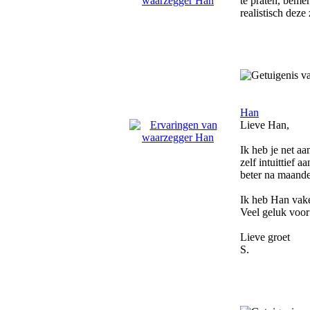
te praten, bemer
realistisch dez
Han
Lieve Han,
Ik heb je net aa
zelf intuittief 
beter na maande
Ik heb Han vaker
Veel geluk voor
Lieve groet
S.