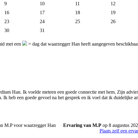
9
10
11
12
16
17
18
19
23
24
25
26
30
31
uid met een
= dag dat waarzegger Han heeft aangegeven beschikbaar 
ium Han. Ik voelde meteen een goede connectie met hem. Zijn advies 
en. Ik heb een goede gevoel na het gesprek en ik voel dat ik duidelijke
Ervaring van M.P
op 8 augustus 20
Plaats zelf een erva