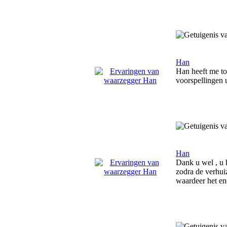
Han
Han heeft me toc
voorspellingen 
Han
Dank u wel , u h
zodra de verhui
waardeer het en