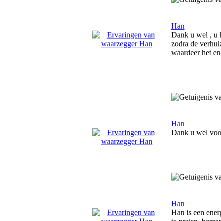
Han
Dank u wel , u h
zodra de verhui
waardeer het e
Han
Dank u wel voor
Han
Han is een ener