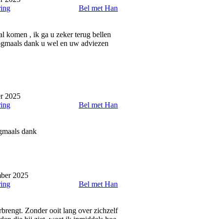
ring
Bel met Han
al komen , ik ga u zeker terug bellen
 Nogmaals dank u wel en uw adviezen
r 2025
ring
Bel met Han
ogmaals dank
mber 2025
ring
Bel met Han
rbrengt. Zonder ooit lang over zichzelf