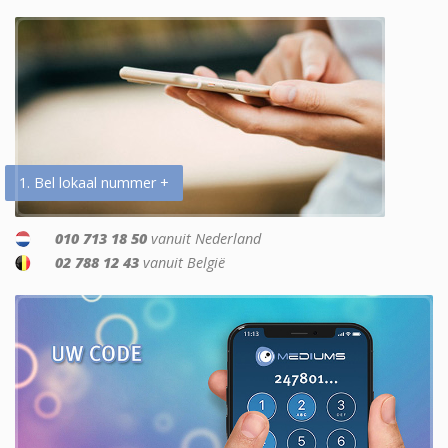
1. Bel lokaal nummer +
010 713 18 50
vanuit Nederland
02 788 12 43
vanuit België