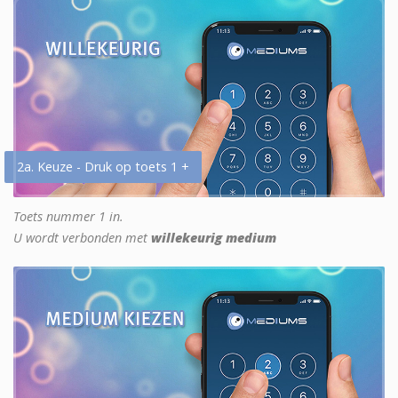
2a. Keuze - Druk op toets 1 +
Toets nummer 1 in.
U wordt verbonden met
willekeurig medium