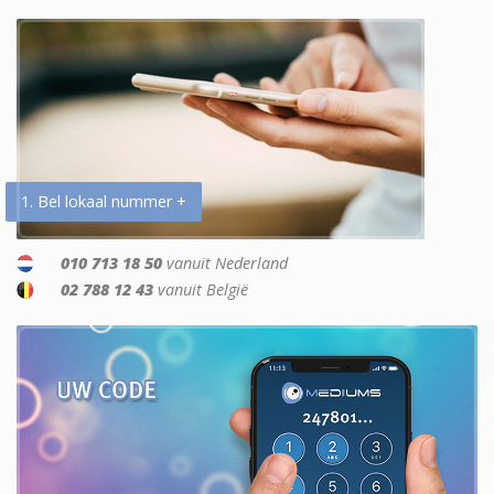
1. Bel lokaal nummer +
010 713 18 50
vanuit Nederland
02 788 12 43
vanuit België