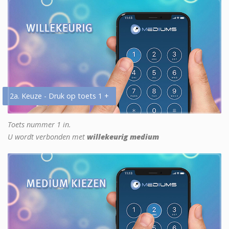
2a. Keuze - Druk op toets 1 +
Toets nummer 1 in.
U wordt verbonden met
willekeurig medium